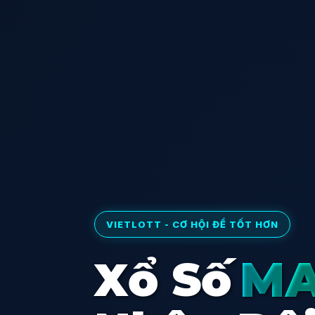
VIETLOTT - CƠ HỘI ĐỂ TỐT HƠN
MA
Xổ Số