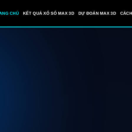
ANG CHỦ
KẾT QUẢ XỔ SỐ MAX 3D
DỰ ĐOÁN MAX 3D
CÁCH